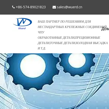
+86-574-89021823
sales@wuerd.cn


ВАШ ПАРТНЕР ПО РЕШЕНИЯМ ДЛЯ
НЕСТАНДАРТНЫХ КРЕПЕЖНЫХ СОЕДИНЕНИЙ,
До
ЧПУ
ОБРАБОТАННЫЕ ДЕТАЛИ,ПРЕЦИЗИОННЫЕ
ДЕТАЛИ,ТОЧНЫЕ ДЕТАЛИ,ХОЛОДНАЯ ВЫСАДКА
И Т.Д.