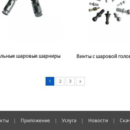
альные шаровые шарниры
Винты с шаровой голо
1
2
3
»
кты
|
Приложение
|
Услуга
|
Новости
|
Ска