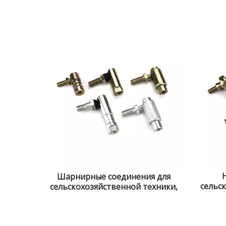
Шарнирные соединения для
сельс
сельскохозяйственной техники,
газ
газонокосилок и садовых
тракторов.