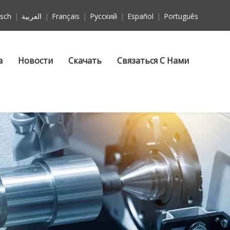
sch
|
العربية
|
Français
|
Pусский
|
Español
|
Português
а
Новости
Скачать
Связаться С Нами