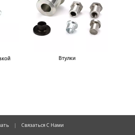
Втулки
вкой
чать
|
Связаться С Нами