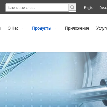
English
|
Deut
м
О Нас
Продукты
Приложение
Услуг