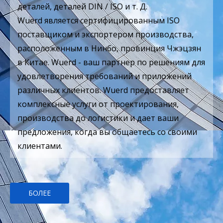
деталей, деталей DIN / ISO и т. Д.
Wuerd является сертифицированным ISO
поставщиком и экспортером производства,
расположенным в Нинбо, провинция Чжэцзян
в Китае. Wuerd - ваш партнер по решениям для
удовлетворения требований и приложений
различных клиентов. Wuerd предоставляет
комплексные услуги от проектирования,
производства до логистики и дает ваши
предложения, когда вы общаетесь со своими
клиентами.
БОЛЕЕ