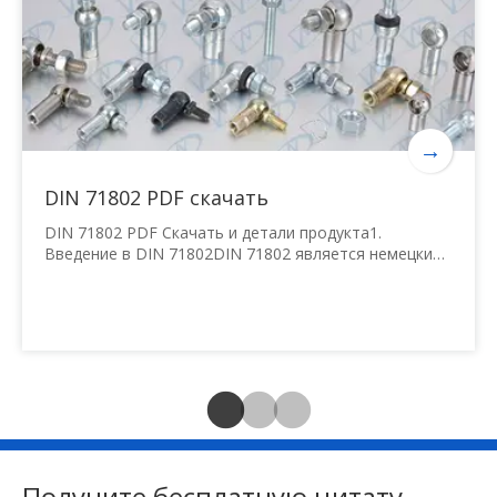
→
DIN 71802 PDF скачать
DIN 71802 PDF Скачать и детали продукта1.
Введение в DIN 71802DIN 71802 является немецким
промышленным стандартом для шаровых
соединений, широко используемых в
машиностроении, автомобильной и гидравлической
приложениях. Эти компоненты обеспечивают
гибкие, но безопасные соединения в различных
механизмах, оборудованные
Получите бесплатную цитату